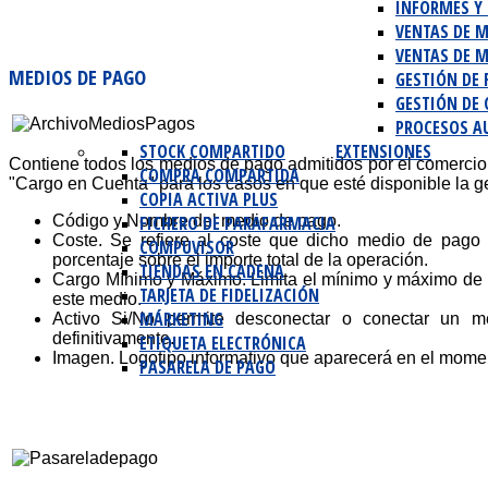
INFORMES Y
VENTAS DE 
VENTAS DE M
MEDIOS DE PAGO
GESTIÓN DE 
GESTIÓN DE
PROCESOS AU
STOCK COMPARTIDO
EXTENSIONES
Contiene todos los medios de pago admitidos por el comercio
COMPRA COMPARTIDA
"Cargo en Cuenta" para los casos en que esté disponible la ges
COPIA ACTIVA PLUS
FICHERO DE PARAFARMACIA
Código y Nombre del medio de pago.
Coste. Se refiere al coste que dicho medio de pago 
COMPUVISOR
porcentaje sobre el importe total de la operación.
TIENDAS EN CADENA
Cargo Mínimo y Máximo. Limita el mínimo y máximo de 
TARJETA DE FIDELIZACIÓN
este medio.
MÁRKETING
Activo Si/No permite desconectar o conectar un m
definitivamente.
ETIQUETA ELECTRÓNICA
Imagen. Logotipo informativo que aparecerá en el momen
PASARELA DE PAGO