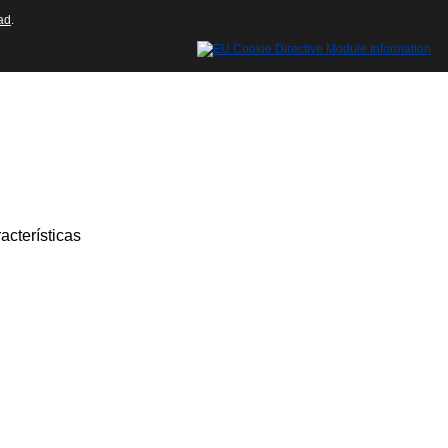
ad
.
acterísticas