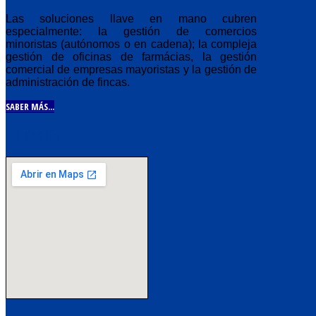
Las soluciones llave en mano cubren
especialmente: la gestión de comercios
minoristas (autónomos o en cadena); la compleja
gestión de oficinas de farmácias, la gestión
comercial de empresas mayoristas y la gestión de
administración de fincas.
SABER MÁS...
UBICACIÓN