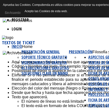
Aprueba las Cookies. Computienda.es utiliza cookies para mejorar su experienc
EDICIÓN BÁSICA - OTROS ARCHIVOS
Sobre Nosotros
Acepto las Cookies de esta web.
De Acuerdo
REGISTRAR
LOGIN
TEXTOS DE TICKET
INICIO
Home
PRESENTACIÓN GENERAL
PRESENTACIÓN
Filosofía
SOPORTE TÉCNICO GRATUITO
ASPECTOS G
VIDEOFORMACIÓN GRATUITA
VENTAS DE 
Aquí se programan todos los textos que apareceran en los 
Código y Nombre del texto. Por ejemplo: Horario de veran
ACTUALIZACIONES GRATUITAS
VENTAS DE M
Posibilidad de elegir si aparece en la cabecera o pie de
SOLUCIONES LLAVE EN MANO
FICHA DE AR
Eliminar Si o No permite establecer si el mensaje de
OTROS ARCH
finalice el periodo establecido para su aparición en l
GESTIÓN DE
mensajes caducados y libera al administrador de la tar
Elección del color del mensaje (Negro o Rojo) en impres
INFORMES Y
Desde que fecha y hasta que fecha aparecerá en los d
PROCESOS AU
Texto que aparecerá.
FICHA DE AR
El número de líneas no está limitado
ASPECTOS G
El texto está en formato de letra COURIER que tiene