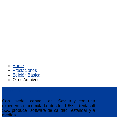
Home
Prestaciones
Edición Básica
Otros Archivos
ACERCA
DE RENTASOFT S.A.
Con sede central en Sevilla y con una
experiencia acumulada desde 1988, Rentasoft
S.A. produce software de calidad estándar y a
medida.